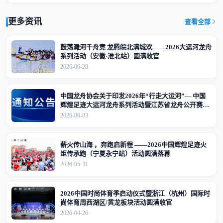
更多资讯
查看全部
鼓荡濉河千舟竞 龙腾皖北满城欢——2026大运河龙舟
系列活动（安徽·淮北站）圆满收官
2026-06-28
中国龙舟协会关于印发2026年“行走大运河”— 中国
辉煌足迹大运河龙舟系列活动暨江苏省龙舟公开赛
（江苏·宜兴站）竞赛规程的通知
2026-06-03
薪火传山海 ，奔跑启新程 ——2026中国辉煌足迹火
炬传承跑（宁夏永宁站）活动圆满落幕
2026-05-31
2026中国时尚体育季启动仪式暨浙江（杭州）国际时
尚体育周西湖区/黄龙板块活动圆满收官
2026-04-26