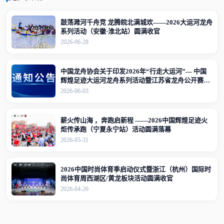
鼓荡濉河千舟竞 龙腾皖北满城欢——2026大运河龙舟
系列活动（安徽·淮北站）圆满收官
2026-06-28
中国龙舟协会关于印发2026年“行走大运河”— 中国
辉煌足迹大运河龙舟系列活动暨江苏省龙舟公开赛
（江苏·宜兴站）竞赛规程的通知
2026-06-03
薪火传山海 ，奔跑启新程 ——2026中国辉煌足迹火
炬传承跑（宁夏永宁站）活动圆满落幕
2026-05-31
2026中国时尚体育季启动仪式暨浙江（杭州）国际时
尚体育周西湖区/黄龙板块活动圆满收官
2026-04-26