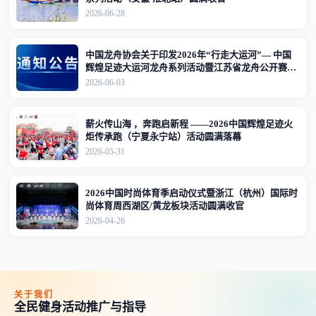
2026-06-28
中国龙舟协会关于印发2026年“行走大运河”— 中国
辉煌足迹大运河龙舟系列活动暨江苏省龙舟公开赛
（江苏·宜兴站）竞赛规程的通知
2026-06-03
薪火传山海 ，奔跑启新程 ——2026中国辉煌足迹火
炬传承跑（宁夏永宁站）活动圆满落幕
2026-05-31
2026中国时尚体育季启动仪式暨浙江（杭州）国际时
尚体育周西湖区/黄龙板块活动圆满收官
2026-04-26
关于我们
全民健身活动推广与指导