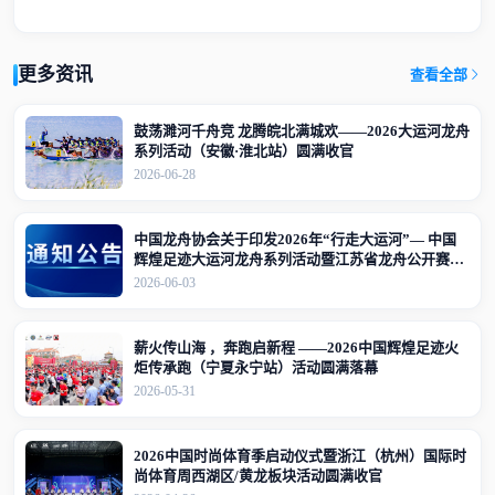
更多资讯
查看全部
鼓荡濉河千舟竞 龙腾皖北满城欢——2026大运河龙舟
系列活动（安徽·淮北站）圆满收官
2026-06-28
中国龙舟协会关于印发2026年“行走大运河”— 中国
辉煌足迹大运河龙舟系列活动暨江苏省龙舟公开赛
（江苏·宜兴站）竞赛规程的通知
2026-06-03
薪火传山海 ，奔跑启新程 ——2026中国辉煌足迹火
炬传承跑（宁夏永宁站）活动圆满落幕
2026-05-31
2026中国时尚体育季启动仪式暨浙江（杭州）国际时
尚体育周西湖区/黄龙板块活动圆满收官