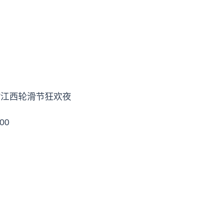
鄱”江西轮滑节狂欢夜
00