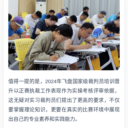
值得一提的是，2024年飞盘国家级裁判员培训晋
升以正赛执裁工作表现作为实操考核评审依据，
这无疑对实习裁判员们提出了更高的要求，不仅
要掌握理论知识，更要在真实的比赛环境中展现
出自己的专业素养和实践能力。