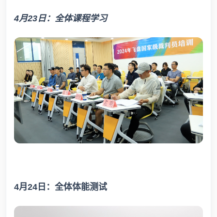
4月23日：全体课程学习
4月24日：全体体能测试