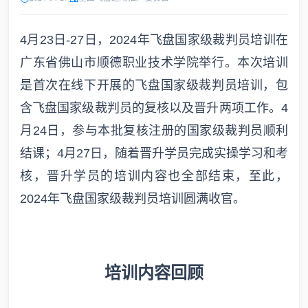
4月23日-27日，2024年飞盘国家级裁判员培训在
广东省佛山市顺德职业技术学院举行。本次培训
是首次在线下开展的飞盘国家级裁判员培训，包
含飞盘国家级裁判员的复核以及晋升两项工作。4
月24日，参与本批复核注册的国家级裁判员顺利
结课；4月27日，随着晋升学员完成实操学习和考
核，晋升学员的培训内容也全部结束，至此，
2024年飞盘国家级裁判员培训圆满收官。
培训内容回顾