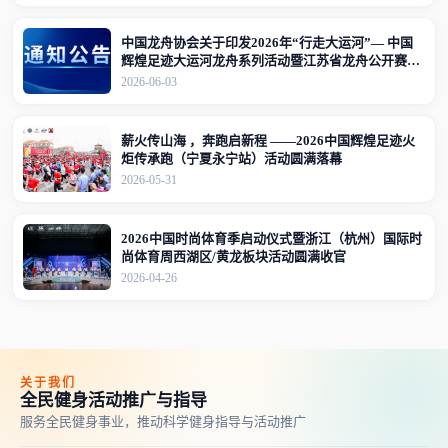
中国龙舟协会关于印发2026年“行走大运河”— 中国
辉煌足迹大运河龙舟系列活动暨江苏省龙舟公开赛
（江苏·宜兴站）竞赛规程的通知
2026-06-03
薪火传山海 ，奔跑启新程 ——2026中国辉煌足迹火
炬传承跑（宁夏永宁站）活动圆满落幕
2026-05-31
2026中国时尚体育季启动仪式暨浙江（杭州）国际时
尚体育周西湖区/黄龙板块活动圆满收官
2026-04-26
关于我们
全民健身活动推广与指导
服务全民健身事业，推动科学健身指导与活动推广