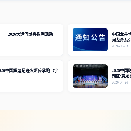
——2026大运河龙舟系列活动
中国龙舟协
河龙舟系
通知
2026-06-03
026中国辉煌足迹火炬传承跑（宁
2026中
湖区/黄
2026-04-26