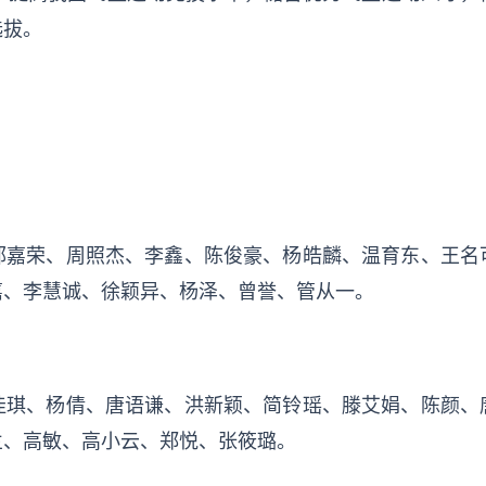
选拔。
：
郭嘉荣、周照杰、李鑫、陈俊豪、杨皓麟、温育东、王名
嘉、李慧诚、徐颖异、杨泽、曾誉、管从一。
佳琪、杨倩、唐语谦、洪新颖、简铃瑶、滕艾娟、陈颜、
兰、高敏、高小云、郑悦、张筱璐。