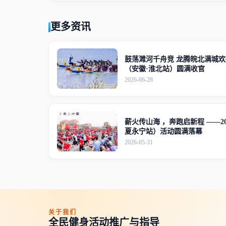
更多资讯
鼓荡濉河千舟竞 龙腾皖北满城欢
（安徽·淮北站）圆满收官
2026-06-28
薪火传山海 ，奔跑启新程 ——2
夏永宁站）活动圆满落幕
2026-05-31
关于我们
全民健身活动推广与指导