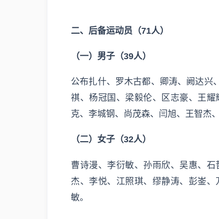
二、后备运动员（71人）
（一）男子（39人）
公布扎什、罗木古都、卿涛、阙达兴
祺、杨冠国、梁毅伦、区志豪、王耀
克、李城钢、尚茂森、闫旭、王智杰、
（二）女子（32人）
曹诗漫、李衍敏、孙雨欣、吴惠、石
杰、李悦、江照琪、缪静涛、彭崟、
敏。