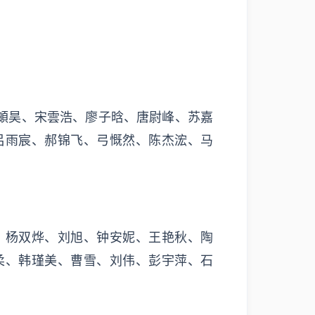
頔昊、宋雲浩、廖子晗、唐尉峰、苏嘉
吕雨宸、郝锦飞、弓慨然、陈杰浤、马
、杨双烨、刘旭、钟安妮、王艳秋、陶
柔、韩瑾美、曹雪、刘伟、彭宇萍、石