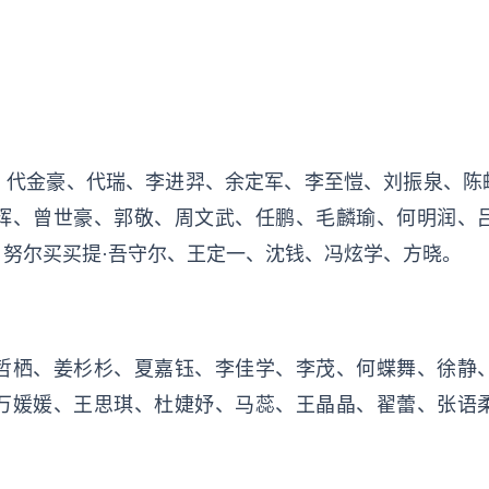
、代金豪、代瑞、李进羿、余定军、李至愷、刘振泉、陈
辉、曾世豪、郭敬、周文武、任鹏、毛麟瑜、何明润、
努尔买买提·吾守尔、王定一、沈钱、冯炫学、方晓。
哲栖、姜杉杉、夏嘉钰、李佳学、李茂、何蝶舞、徐静
万媛媛、王思琪、杜婕妤、马蕊、王晶晶、翟蕾、张语