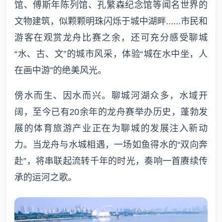
馆、傅斯年陈列馆、孔繁森纪念馆等闻名世界的
文物建筑，似颗颗明珠闪烁于城中湖畔......市民和
游客在观赏龙舟比赛之余，还可充分感受聊城
“水、古、文”的城市风采，体验“城在水中坐，人
在画中游”的绝美风光。
傍水而生、因水而兴。聊城河湖众多，水域开
阔，至今已有20余年的龙舟赛举办历史，蓬勃发
展的体育旅游产业正在为聊城的发展注入新动
力。当龙舟与水城相遇，一场如鱼得水的“双向奔
赴”，将串联起流转千年的时光，奏响一首赓续传
承的运河之歌。