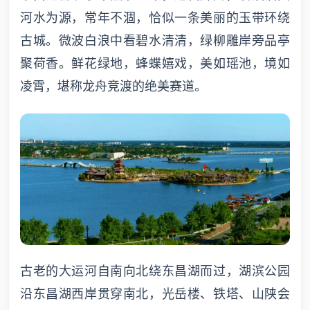
河水为源，常年不涸，恰似一条美丽的玉带环绕
古城。微波白浪中看碧水清清，绿柳雕岸旁品亭
聚荷香。鲜花绿地，蜂蝶嬉戏，美如瑶池，境如
凌霄，堪称龙舟竞渡的绝美赛道。
古老的大运河自南向北绕东昌湖而过，湖滨公园
沿东昌湖西岸贯穿南北，光岳楼、铁塔、山陕会