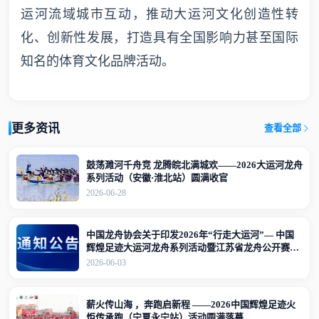
运河流域城市互动，推动大运河文化创造性转
化、创新性发展，打造具有全国影响力甚至国际
知名的体育文化品牌活动。
更多资讯
查看全部
鼓荡濉河千舟竞 龙腾皖北满城欢——2026大运河龙舟
系列活动（安徽·淮北站）圆满收官
2026-06-28
中国龙舟协会关于印发2026年“行走大运河”— 中国
辉煌足迹大运河龙舟系列活动暨江苏省龙舟公开赛
（江苏·宜兴站）竞赛规程的通知
2026-06-03
薪火传山海 ，奔跑启新程 ——2026中国辉煌足迹火
炬传承跑（宁夏永宁站）活动圆满落幕