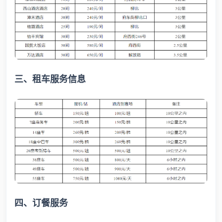
三、租车服务信息
四、订餐服务