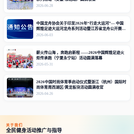
2026-06-28
中国龙舟协会关于印发2026年“行走大运河”— 中国
辉煌足迹大运河龙舟系列活动暨江苏省龙舟公开赛
（江苏·宜兴站）竞赛规程的通知
2026-06-03
薪火传山海 ，奔跑启新程 ——2026中国辉煌足迹火
炬传承跑（宁夏永宁站）活动圆满落幕
2026-05-31
2026中国时尚体育季启动仪式暨浙江（杭州）国际时
尚体育周西湖区/黄龙板块活动圆满收官
2026-04-26
关于我们
全民健身活动推广与指导