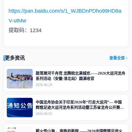
https://pan.baidu.com/s/1_WJBDnPDho99HD8a
V-utMw
提取码：1234
更多资讯
查看全部
鼓荡濉河千舟竞 龙腾皖北满城欢——2026大运河龙舟
系列活动（安徽·淮北站）圆满收官
2026-06-28
中国龙舟协会关于印发2026年“行走大运河”— 中国
辉煌足迹大运河龙舟系列活动暨江苏省龙舟公开赛
（江苏·宜兴站）竞赛规程的通知
2026-06-03
薪火传山海 ，奔跑启新程 ——2026中国辉煌足迹火