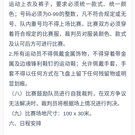
运动上衣及裤子，要求必须统一款式、统一颜
色；号码必须为0-99的整数，凡不符合规定或无
号、队内重号均不得上场比赛。比赛双方必须穿
着符合规定的比赛服，裁判员对服装颜色、款式
及认可后方可进行比赛。
2.所有运动员不得佩戴金属饰物，不得穿着带金
属及边缘锋利鞋钉的运动鞋；允许佩戴手套，手
套不得以任何方式在飞盘上留下任何残留物或明
显划痕。
（八）比赛鼓励队员进行自我裁判，在双方争议
无法解决时，裁判员将根据场上情况进行判决。
（九）比赛场地尺寸：100 x 30米。
六、日程安排