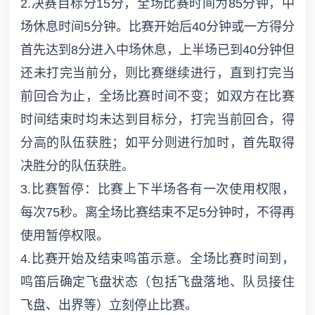
2.决赛目标分15分，全场比赛时间为85分钟，中
场休息时间5分钟。比赛开始后40分钟或一方得分
首先达到8分进入中场休息，上半场已到40分钟但
还未打完当前分，则比赛继续进行，直到打完当
前回合为止，全场比赛时间不变；如双方在比赛
时间结束时均未达到目标分，打完当前回合，得
分高的队伍获胜；如平分则进行加时，首先取得
决胜分的队伍获胜。
3.比赛暂停：比赛上下半场各有一次使用权限，
每次75秒。离全场比赛结束不足5分钟时，不得再
使用暂停权限。
4.比赛开始及结束鸣笛示意。全场比赛时间到，
鸣笛后确定飞盘状态（包括飞盘落地、队员接住
飞盘、出界等）立刻停止比赛。