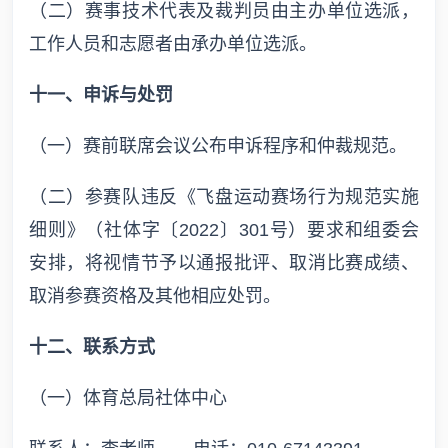
（二）赛事技术代表及裁判员由主办单位选派，
工作人员和志愿者由承办单位选派。
十一、申诉与处罚
（一）赛前联席会议公布申诉程序和仲裁规范。
（二）参赛队违反《飞盘运动赛场行为规范实施
细则》（社体字〔2022〕301号）要求和组委会
安排，将视情节予以通报批评、取消比赛成绩、
取消参赛资格及其他相应处罚。
十二、联系方式
（一）体育总局社体中心