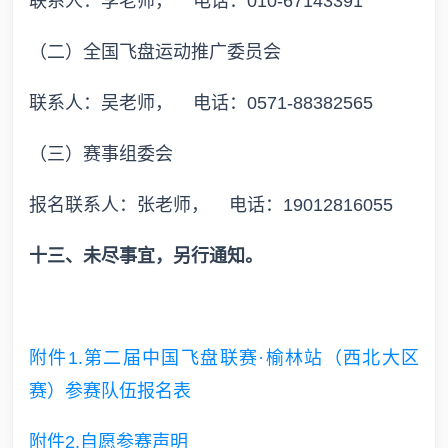
联系人：李老师， 电话：010-67143391
（二）全国飞盘运动推广委员会
联系人：吴老师， 电话：0571-88382565
（三）赛事组委会
报名联系人：张老师， 电话：19012816055
十三、未尽事宜，另行通知。
附件1.第二届中国飞盘联赛·榆林站（西北大区
赛）参赛队伍报名表
附件2.自愿参赛声明