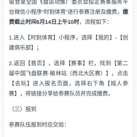
需登录全国飞盘运动推广委员会指定赛事服务平
台微信小程序“时刻体育”进行参赛注册及缴费，
缴
费截止时间6月14日上午10时
，流程如下：
1.进入【时刻体育】小程序，选择【我的】-【创
建俱乐部】；
2.返回【首页】，选择【赛事】栏，找到【第二
届中国飞盘联赛·榆林站（西北大区赛）】，点击
【去玩】进入报名页面，选择右下角【摇人参
赛】，将链接分享给参赛队员并完成缴费。
（三）报到
参赛队伍报到时应交验：