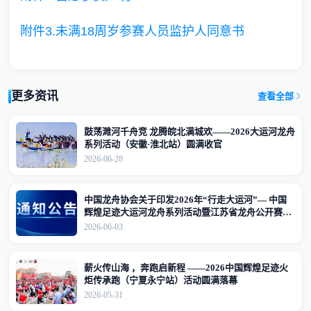
附件3.未满18周岁参赛人员监护人同意书
更多资讯
查看全部
鼓荡濉河千舟竞 龙腾皖北满城欢——2026大运河龙舟
系列活动（安徽·淮北站）圆满收官
2026-06-28
中国龙舟协会关于印发2026年“行走大运河”— 中国
辉煌足迹大运河龙舟系列活动暨江苏省龙舟公开赛
（江苏·宜兴站）竞赛规程的通知
2026-06-03
薪火传山海 ，奔跑启新程 ——2026中国辉煌足迹火
炬传承跑（宁夏永宁站）活动圆满落幕
2026-05-31