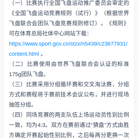
（一）比赛执行全国飞盘运动推广委员会审定的
《全国飞盘运动竞赛规则（试行）》（根据世界
飞盘联合会团队飞盘竞赛规则修订）。《规则》
可在体育总局社体中心网站下载：
https://www.sport.gov.cn/stzx/n5439/c23677931/
content.html
。
（二）比赛使用由世界飞盘联合会认证的标准
175g团队飞盘。
（三）比赛采用分组循环赛和交叉淘汰赛，分组
方式和赛程将于赛前技术会议公布，并进行现场
抽签分组。
（四）同场竞赛的两支队伍上场运动员性别比例
一致，均为4:3。双方在赛前通过“猜盘”方式由胜
方确定开赛起始性别比例，之后每两分更换一次