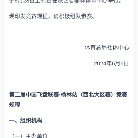
于6月28日至30日在陕西省榆林体育中心举行。
现印发竞赛规程，请积极组队参赛。
体育总局社体中心
2024年6月6日
第二届中国飞盘联赛·榆林站（西北大区赛）
竞赛
规程
一、组织机构
（一）主办单位