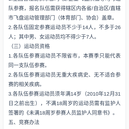
队参赛，报名队伍需获得辖区内各省/自治区/直辖
市飞盘运动管理部门（体育部门、协会）盖章。
2.各队伍固定参赛运动员不少于14人，不多于26
人；其中男、女运动员均不得少于7人。
（三）运动员资格
1.各队伍参赛运动员不限省市，本赛季只能代表
同一支队伍参赛。
2.各队伍参赛运动员无重大疾病史、无不适合参
赛的相关疾病。
3.各队伍参赛运动员须年满14岁（2010年12月31
日之前出生），不满18周岁的运动员需有监护人
签署的《未满18周岁参赛人员监护人同意书》。
五、竞赛办法