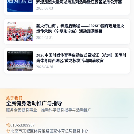
辉煌足迹大运河龙舟系列活动暨江苏省龙舟公开赛
（江苏·宜兴站）竞赛规程的通知
2026-06-03
薪火传山海 ，奔跑启新程 ——2026中国辉煌足迹火
炬传承跑（宁夏永宁站）活动圆满落幕
2026-05-31
2026中国时尚体育季启动仪式暨浙江（杭州）国际时
尚体育周西湖区/黄龙板块活动圆满收官
2026-04-26
关于我们
全民健身活动推广与指导
服务全民健身事业，推动科学健身指导与活动推广
010-53389987
北京市东城区体育馆路国家体育总局健身中心