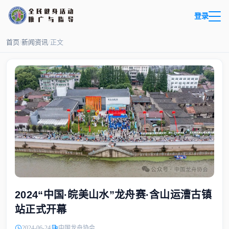
登录
首页
/
新闻资讯
/
正文
2024“中国·皖美山水”龙舟赛·含山运漕古镇
站正式开幕
2024-06-24
中国龙舟协会