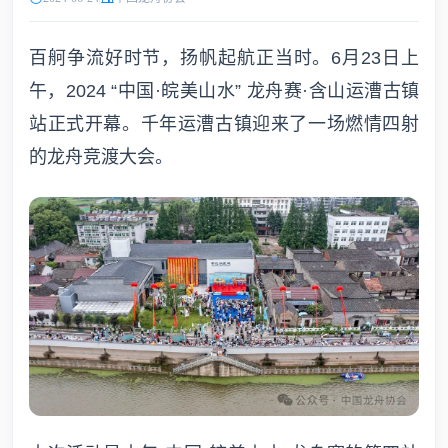
百舸争流好时节，扬帆起航正当时。6月23日上
午，2024 “中国·皖美山水” 龙舟赛·含山运漕古镇
站正式开幕。千年运漕古镇迎来了一场燃情四射
的龙舟竞渡大会。