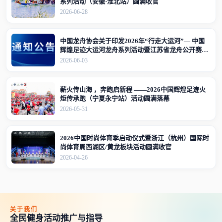
系列活动（安徽·淮北站）圆满收官
2026-06-28
中国龙舟协会关于印发2026年“行走大运河”— 中国
辉煌足迹大运河龙舟系列活动暨江苏省龙舟公开赛
（江苏·宜兴站）竞赛规程的通知
2026-06-03
薪火传山海 ，奔跑启新程 ——2026中国辉煌足迹火
炬传承跑（宁夏永宁站）活动圆满落幕
2026-05-31
2026中国时尚体育季启动仪式暨浙江（杭州）国际时
尚体育周西湖区/黄龙板块活动圆满收官
2026-04-26
关于我们
全民健身活动推广与指导