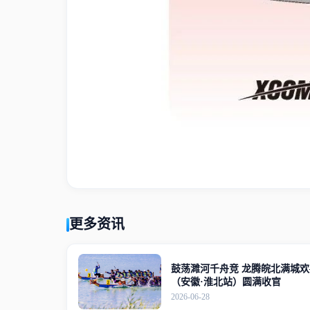
更多资讯
鼓荡濉河千舟竞 龙腾皖北满城欢
（安徽·淮北站）圆满收官
2026-06-28