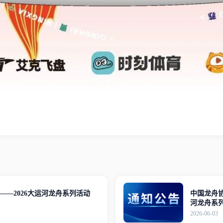
——2026大运河龙舟系列活动
中国龙舟协
河龙舟系
通知
2026-06-03