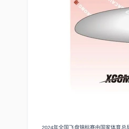
2024年全国飞盘锦标赛由国家体育