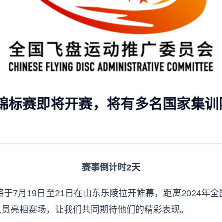
盘锦标赛即将开赛，将有多名国家集
赛事倒计时2天
将于7月19日至21日在山东乐陵拉开帷幕，距离2024年
队员亮相赛场，让我们共同期待他们的精彩表现。