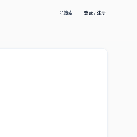
登录 / 注册
搜索