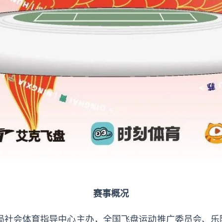
赛事概况
总局社会体育指导中心主办，全国飞盘运动推广委员会、