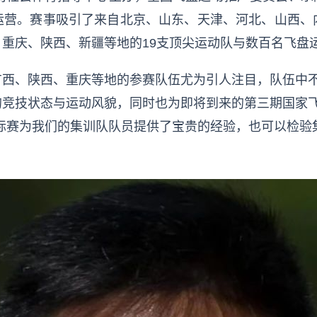
运营。赛事吸引了来自北京、山东、天津、河北、山西、
重庆、陕西、新疆等地的19支顶尖运动队与数百名飞盘
西、陕西、重庆等地的参赛队伍尤为引人注目，队伍中不
的竞技状态与运动风貌，同时也为即将到来的第三期国家
标赛为我们的集训队队员提供了宝贵的经验，也可以检验