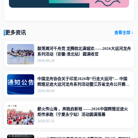
更多资讯
查看全部
鼓荡濉河千舟竞 龙腾皖北满城欢——2026大运河龙舟
系列活动（安徽·淮北站）圆满收官
2026-06-28
中国龙舟协会关于印发2026年“行走大运河”— 中国
辉煌足迹大运河龙舟系列活动暨江苏省龙舟公开赛
（江苏·宜兴站）竞赛规程的通知
2026-06-03
薪火传山海 ，奔跑启新程 ——2026中国辉煌足迹火
炬传承跑（宁夏永宁站）活动圆满落幕
2026-05-31