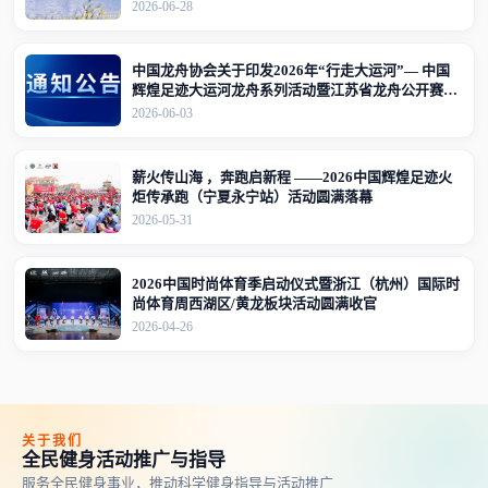
2026-06-28
中国龙舟协会关于印发2026年“行走大运河”— 中国
辉煌足迹大运河龙舟系列活动暨江苏省龙舟公开赛
（江苏·宜兴站）竞赛规程的通知
2026-06-03
薪火传山海 ，奔跑启新程 ——2026中国辉煌足迹火
炬传承跑（宁夏永宁站）活动圆满落幕
2026-05-31
2026中国时尚体育季启动仪式暨浙江（杭州）国际时
尚体育周西湖区/黄龙板块活动圆满收官
2026-04-26
关于我们
全民健身活动推广与指导
服务全民健身事业，推动科学健身指导与活动推广