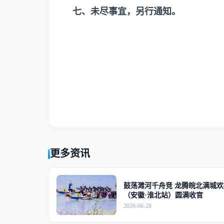
七、未尽事宜，另行通知。
更多资讯
鼓荡濉河千舟竞 龙腾皖北满城欢
（安徽·淮北站）圆满收官
2026-06-28