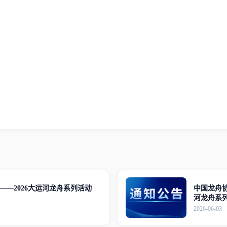
——2026大运河龙舟系列活动
中国龙舟协
河龙舟系
通知
2026-06-03