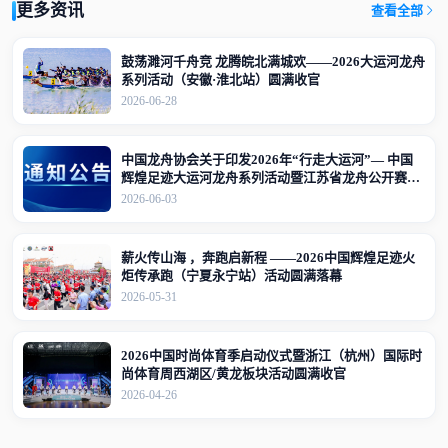
更多资讯
查看全部
鼓荡濉河千舟竞 龙腾皖北满城欢——2026大运河龙舟
系列活动（安徽·淮北站）圆满收官
2026-06-28
中国龙舟协会关于印发2026年“行走大运河”— 中国
辉煌足迹大运河龙舟系列活动暨江苏省龙舟公开赛
（江苏·宜兴站）竞赛规程的通知
2026-06-03
薪火传山海 ，奔跑启新程 ——2026中国辉煌足迹火
炬传承跑（宁夏永宁站）活动圆满落幕
2026-05-31
2026中国时尚体育季启动仪式暨浙江（杭州）国际时
尚体育周西湖区/黄龙板块活动圆满收官
2026-04-26