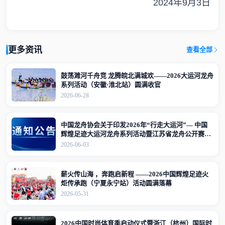
2024年9月3日
更多资讯
查看全部
鼓荡濉河千舟竞 龙腾皖北满城欢——2026大运河龙舟
系列活动（安徽·淮北站）圆满收官
2026-06-28
中国龙舟协会关于印发2026年“行走大运河”— 中国
辉煌足迹大运河龙舟系列活动暨江苏省龙舟公开赛
（江苏·宜兴站）竞赛规程的通知
2026-06-03
薪火传山海 ，奔跑启新程 ——2026中国辉煌足迹火
炬传承跑（宁夏永宁站）活动圆满落幕
2026-05-31
2026中国时尚体育季启动仪式暨浙江（杭州）国际时