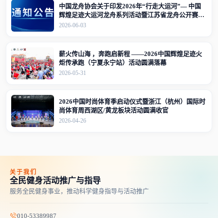
中国龙舟协会关于印发2026年“行走大运河”— 中国
辉煌足迹大运河龙舟系列活动暨江苏省龙舟公开赛
（江苏·宜兴站）竞赛规程的通知
2026-06-03
薪火传山海 ，奔跑启新程 ——2026中国辉煌足迹火
炬传承跑（宁夏永宁站）活动圆满落幕
2026-05-31
2026中国时尚体育季启动仪式暨浙江（杭州）国际时
尚体育周西湖区/黄龙板块活动圆满收官
2026-04-26
关于我们
全民健身活动推广与指导
服务全民健身事业，推动科学健身指导与活动推广
010-53389987