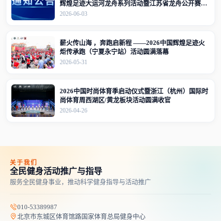
辉煌足迹大运河龙舟系列活动暨江苏省龙舟公开赛
（江苏·宜兴站）竞赛规程的通知
2026-06-03
薪火传山海 ，奔跑启新程 ——2026中国辉煌足迹火
炬传承跑（宁夏永宁站）活动圆满落幕
2026-05-31
2026中国时尚体育季启动仪式暨浙江（杭州）国际时
尚体育周西湖区/黄龙板块活动圆满收官
2026-04-26
关于我们
全民健身活动推广与指导
服务全民健身事业，推动科学健身指导与活动推广
010-53389987
北京市东城区体育馆路国家体育总局健身中心