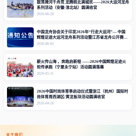
鼓荡濉河千舟竞 龙腾皖北满城欢——2026大运河龙舟
系列活动（安徽·淮北站）圆满收官
2026-06-28
中国龙舟协会关于印发2026年“行走大运河”— 中国
辉煌足迹大运河龙舟系列活动暨江苏省龙舟公开赛
（江苏·宜兴站）竞赛规程的通知
2026-06-03
薪火传山海 ，奔跑启新程 ——2026中国辉煌足迹火
炬传承跑（宁夏永宁站）活动圆满落幕
2026-05-31
2026中国时尚体育季启动仪式暨浙江（杭州）国际时
尚体育周西湖区/黄龙板块活动圆满收官
2026-04-26
关于我们