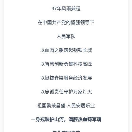
97年风雨兼程
在中国共产党的坚强领导下
人民军队
以血肉之躯筑起钢铁长城
以智慧创新勇攀科技高峰
以挺拔脊梁服务经济发展
以忠诚责任守护万家灯火
祖国繁荣昌盛 人民安居乐业
一身戎装护山河，满腔热血铸军魂