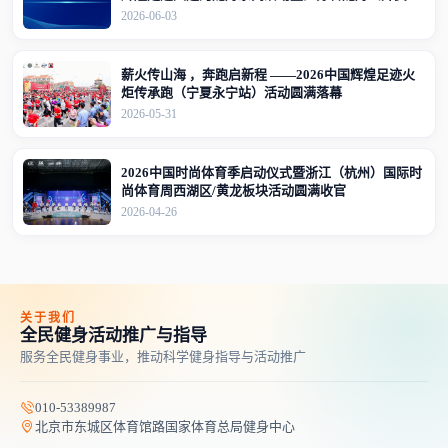
（江苏·宜兴站）竞赛规程的通知
2026-06-03
薪火传山海 ，奔跑启新程 ——2026中国辉煌足迹火
炬传承跑（宁夏永宁站）活动圆满落幕
2026-05-31
2026中国时尚体育季启动仪式暨浙江（杭州）国际时
尚体育周西湖区/黄龙板块活动圆满收官
2026-04-26
关于我们
全民健身活动推广与指导
服务全民健身事业，推动科学健身指导与活动推广
010-53389987
北京市东城区体育馆路国家体育总局健身中心