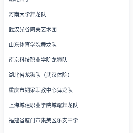
河南大学舞龙队
武汉光谷阿美艺术团
山东体育学院舞龙队
南京科技职业学院龙狮队
湖北省龙狮队（武汉体院）
重庆市铜梁职教中心舞龙队
上海城建职业学院城耀舞龙队
福建省厦门市集美区乐安中学