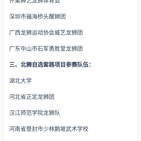
怀集狮艺龙狮体育会
深圳市福海桥头醒狮团
广西龙狮运动协会威艺龙狮团
广东中山市石军勇胜堂龙狮团
三、北狮自选套路项目参赛队伍：
湖北大学
河北省正定龙狮团
汉江师范学院龙狮队
河南省登封市少林鹅坡武术学校