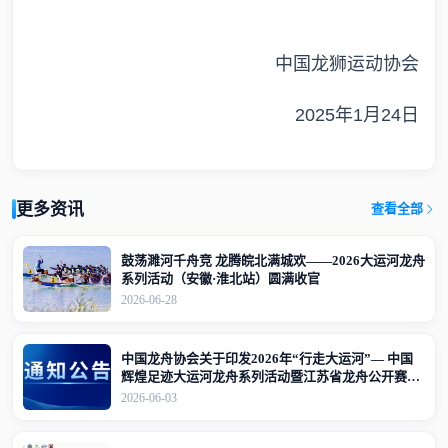
中国龙狮运动协会
2025年1月24日
更多资讯
查看全部
鼓荡濉河千舟竞 龙腾皖北满城欢——2026大运河龙舟
系列活动（安徽·淮北站）圆满收官
2026-06-28
中国龙舟协会关于印发2026年“行走大运河”— 中国
辉煌足迹大运河龙舟系列活动暨江苏省龙舟公开赛
（江苏·宜兴站）竞赛规程的通知
2026-06-03