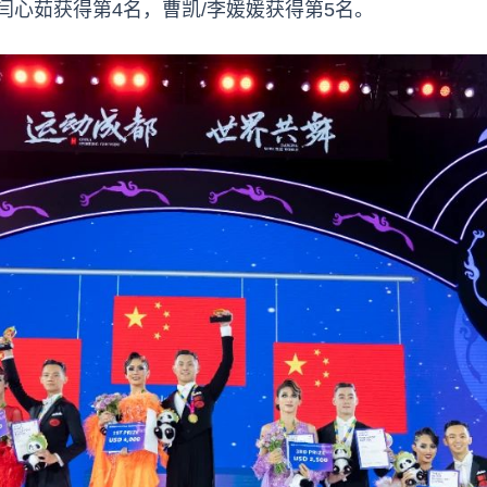
闫心茹获得第4名，曹凯/李媛媛获得第5名。