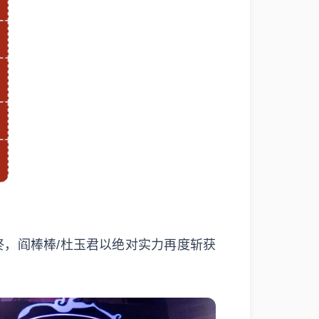
终，阎棒棒/杜玉君以绝对实力再度斩获