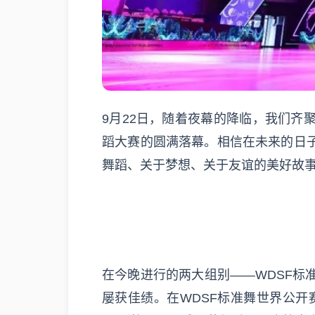
9月22日，随着夜幕的降临，我们齐
蹈大赛的圆满落幕。相信在未来的日
舞蹈、关于梦想、关于友谊的美好故
在今晚进行的两大组别——WDSF标
屡获佳绩。在WDSF标准舞世界公开