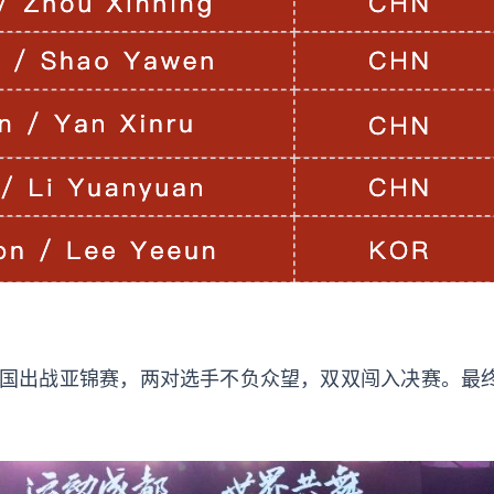
中国出战亚锦赛，两对选手不负众望，双双闯入决赛。最