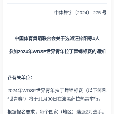
中体舞字〔2024〕 275 号
中国体育舞蹈联合会关于选派汪梓阳等4人
参加2024年WDSF世界青年拉丁舞锦标赛的通知
各有关单位：
2024年WDSF世界青年拉丁舞锦标赛（以下简称
“世青赛”）将于11月30日在波黑萨拉热窝举行。
根据报名要求，每个国家（地区）选派2对选手。