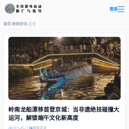
登录
首页
/
新闻资讯
/
正文
岭南龙船漂移首登京城：当非遗绝技碰撞大
运河，解锁端午文化新高度
2025-05-27
辉煌足迹