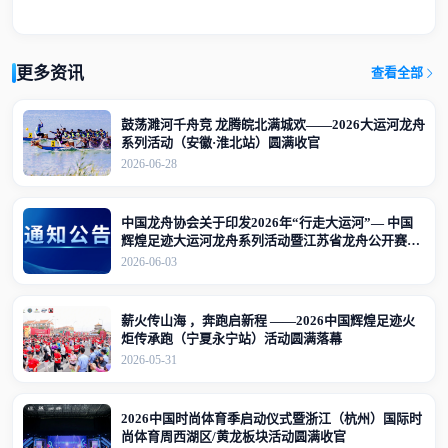
更多资讯
查看全部
鼓荡濉河千舟竞 龙腾皖北满城欢——2026大运河龙舟
系列活动（安徽·淮北站）圆满收官
2026-06-28
中国龙舟协会关于印发2026年“行走大运河”— 中国
辉煌足迹大运河龙舟系列活动暨江苏省龙舟公开赛
（江苏·宜兴站）竞赛规程的通知
2026-06-03
薪火传山海 ，奔跑启新程 ——2026中国辉煌足迹火
炬传承跑（宁夏永宁站）活动圆满落幕
2026-05-31
2026中国时尚体育季启动仪式暨浙江（杭州）国际时
尚体育周西湖区/黄龙板块活动圆满收官