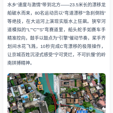
水乡“速度与激情”带到北方——23.5米长的漂移龙
船破水而来，80名运动员以“弯道漂移”“急刹倒挡”
等绝技，在大运河上演现实版水上狂飙。狭窄河
道模拟的“L”“C”“S”弯赛道里，船头舵手如赛车手
精准控向，鼓手以鼓点为“引擎”催动节奏，桨手齐
划间水花飞溅，10秒完成C弯漂移的极限操作，
让京城百姓沉浸式感受“宁可煲烂，不可扒慢”的岭
南拼搏精神。