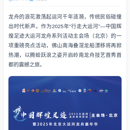
龙舟的浪花激荡起运河千年涟漪，传统民俗碰撞
出时代新声。作为2025年“行走大运河”—中国辉
煌足迹大运河龙舟系列活动主会场（北京）的一
项重磅亮点活动，佛山南海叠滘龙船漂移将再掀
热潮，以腾蛟跃浪之姿开启岭南龙舟技艺首秀首
都的震撼之旅。