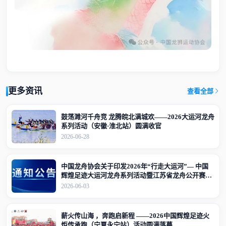
更多资讯
查看全部
鼓荡濉河千舟竞 龙腾皖北满城欢——2026大运河龙舟
系列活动（安徽·淮北站）圆满收官
2026-06-28
中国龙舟协会关于印发2026年“行走大运河”— 中国
辉煌足迹大运河龙舟系列活动暨江苏省龙舟公开赛
（江苏·宜兴站）竞赛规程的通知
2026-06-03
薪火传山海 ，奔跑启新程 ——2026中国辉煌足迹火
炬传承跑（宁夏永宁站）活动圆满落幕