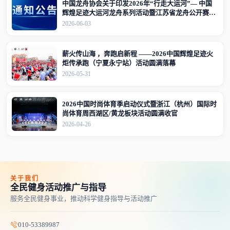
中国龙舟协会关于印发2026年“行走大运河”— 中国
辉煌足迹大运河龙舟系列活动暨江苏省龙舟公开赛
（江苏·宜兴站）竞赛规程的通知
2026-06-03
薪火传山海 ，奔跑启新程 ——2026中国辉煌足迹火
炬传承跑（宁夏永宁站）活动圆满落幕
2026-05-31
2026中国时尚体育季启动仪式暨浙江（杭州）国际时
尚体育周西湖区/黄龙板块活动圆满收官
2026-04-26
关于我们
全民健身活动推广与指导
服务全民健身事业，推动科学健身指导与活动推广
010-53389987