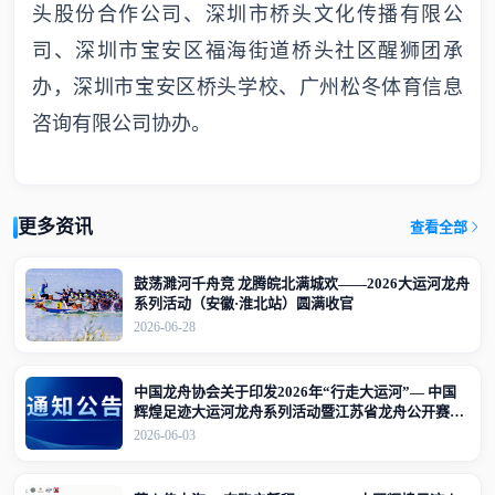
头股份合作公司、深圳市桥头文化传播有限公
司、深圳市宝安区福海街道桥头社区醒狮团承
办，深圳市宝安区桥头学校、广州松冬体育信息
咨询有限公司协办。
更多资讯
查看全部
鼓荡濉河千舟竞 龙腾皖北满城欢——2026大运河龙舟
系列活动（安徽·淮北站）圆满收官
2026-06-28
中国龙舟协会关于印发2026年“行走大运河”— 中国
辉煌足迹大运河龙舟系列活动暨江苏省龙舟公开赛
（江苏·宜兴站）竞赛规程的通知
2026-06-03