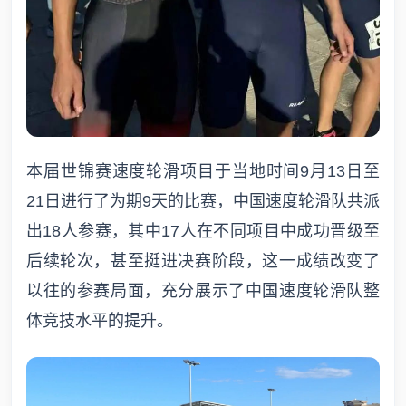
本届世锦赛速度轮滑项目于当地时间9月13日至
21日进行了为期9天的比赛，中国速度轮滑队共派
出18人参赛，其中17人在不同项目中成功晋级至
后续轮次，甚至挺进决赛阶段，这一成绩改变了
以往的参赛局面，充分展示了中国速度轮滑队整
体竞技水平的提升。