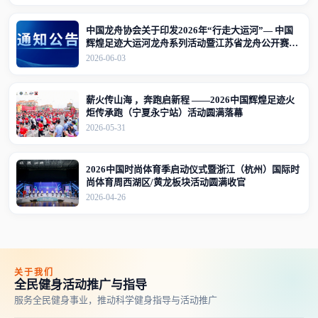
中国龙舟协会关于印发2026年“行走大运河”— 中国
辉煌足迹大运河龙舟系列活动暨江苏省龙舟公开赛
（江苏·宜兴站）竞赛规程的通知
2026-06-03
薪火传山海 ，奔跑启新程 ——2026中国辉煌足迹火
炬传承跑（宁夏永宁站）活动圆满落幕
2026-05-31
2026中国时尚体育季启动仪式暨浙江（杭州）国际时
尚体育周西湖区/黄龙板块活动圆满收官
2026-04-26
关于我们
全民健身活动推广与指导
服务全民健身事业，推动科学健身指导与活动推广