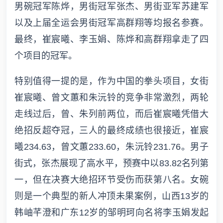
男碗冠军陈烨，男街冠军张杰、男街亚军苏建军
以及上届全运会男街冠军高群翔等均报名参赛。
最终，崔宸曦、李玉娟、陈烨和高群翔拿走了四
个项目的冠军。
特别值得一提的是，作为中国的拳头项目，女街
崔宸曦、曾文蕙和朱沅铃的竞争非常激烈，两轮
走线过后，曾、朱列前两位，而后崔宸曦凭借大
绝招反超夺冠，三人的最终成绩也很接近，崔宸
曦234.63，曾文蕙233.60，朱沅铃231.76。男子
街式，张杰展现了高水平，预赛中以83.82名列第
一，但在决赛大绝招环节受伤而获第八名。女碗
则是一个典型的新人冲顶未果案例，山西13岁的
韩岫芊澄和广东12岁的邹明珂向名将李玉娟发起