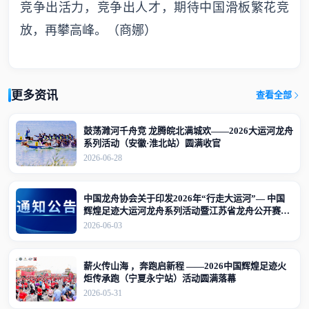
竞争出活力，竞争出人才，期待中国滑板繁花竞
放，再攀高峰。（商娜）
更多资讯
查看全部
鼓荡濉河千舟竞 龙腾皖北满城欢——2026大运河龙舟
系列活动（安徽·淮北站）圆满收官
2026-06-28
中国龙舟协会关于印发2026年“行走大运河”— 中国
辉煌足迹大运河龙舟系列活动暨江苏省龙舟公开赛
（江苏·宜兴站）竞赛规程的通知
2026-06-03
薪火传山海 ，奔跑启新程 ——2026中国辉煌足迹火
炬传承跑（宁夏永宁站）活动圆满落幕
2026-05-31