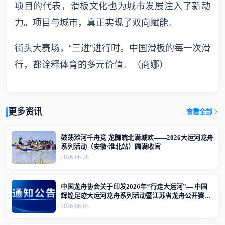
项目的代表，滑板文化也为城市发展注入了新动
力。项目与城市，真正实现了双向赋能。
街头大赛场，“三进”进行时。中国滑板的每一次滑
行，都诠释体育的多元价值。（商娜）
更多资讯
查看全部
鼓荡濉河千舟竞 龙腾皖北满城欢——2026大运河龙舟
系列活动（安徽·淮北站）圆满收官
2026-06-28
中国龙舟协会关于印发2026年“行走大运河”— 中国
辉煌足迹大运河龙舟系列活动暨江苏省龙舟公开赛
（江苏·宜兴站）竞赛规程的通知
2026-06-03