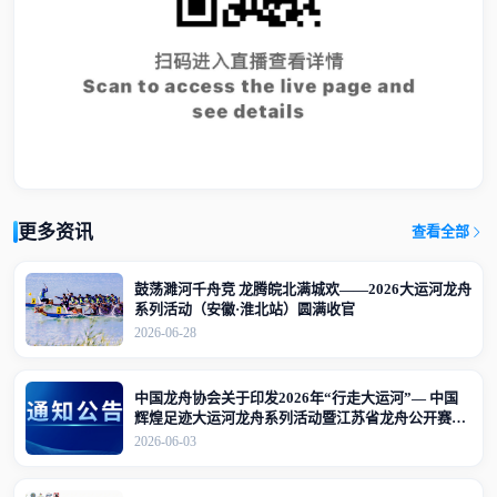
更多资讯
查看全部
鼓荡濉河千舟竞 龙腾皖北满城欢——2026大运河龙舟
系列活动（安徽·淮北站）圆满收官
2026-06-28
中国龙舟协会关于印发2026年“行走大运河”— 中国
辉煌足迹大运河龙舟系列活动暨江苏省龙舟公开赛
（江苏·宜兴站）竞赛规程的通知
2026-06-03