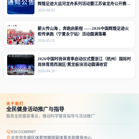
辉煌足迹大运河龙舟系列活动暨江苏省龙舟公开赛
（江苏·宜兴站）竞赛规程的通知
2026-06-03
薪火传山海 ，奔跑启新程 ——2026中国辉煌足迹火
炬传承跑（宁夏永宁站）活动圆满落幕
2026-05-31
2026中国时尚体育季启动仪式暨浙江（杭州）国际时
尚体育周西湖区/黄龙板块活动圆满收官
2026-04-26
关于我们
全民健身活动推广与指导
服务全民健身事业，推动科学健身指导与活动推广
010-53389987
北京市东城区体育馆路国家体育总局健身中心