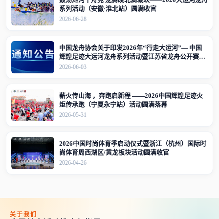
系列活动（安徽·淮北站）圆满收官
2026-06-28
中国龙舟协会关于印发2026年“行走大运河”— 中国
辉煌足迹大运河龙舟系列活动暨江苏省龙舟公开赛
（江苏·宜兴站）竞赛规程的通知
2026-06-03
薪火传山海 ，奔跑启新程 ——2026中国辉煌足迹火
炬传承跑（宁夏永宁站）活动圆满落幕
2026-05-31
2026中国时尚体育季启动仪式暨浙江（杭州）国际时
尚体育周西湖区/黄龙板块活动圆满收官
2026-04-26
关于我们