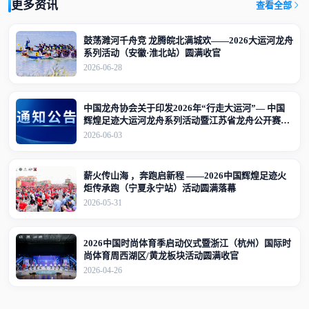
更多资讯
查看全部
鼓荡濉河千舟竞 龙腾皖北满城欢——2026大运河龙舟
系列活动（安徽·淮北站）圆满收官
2026-06-28
中国龙舟协会关于印发2026年“行走大运河”— 中国
辉煌足迹大运河龙舟系列活动暨江苏省龙舟公开赛
（江苏·宜兴站）竞赛规程的通知
2026-06-03
薪火传山海 ，奔跑启新程 ——2026中国辉煌足迹火
炬传承跑（宁夏永宁站）活动圆满落幕
2026-05-31
2026中国时尚体育季启动仪式暨浙江（杭州）国际时
尚体育周西湖区/黄龙板块活动圆满收官
2026-04-26