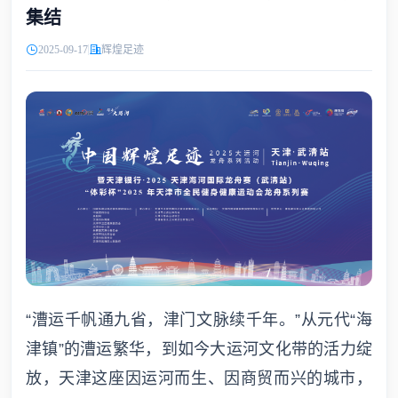
集结
2025-09-17
辉煌足迹
“漕运千帆通九省，津门文脉续千年。”从元代“海
津镇”的漕运繁华，到如今大运河文化带的活力绽
放，天津这座因运河而生、因商贸而兴的城市，