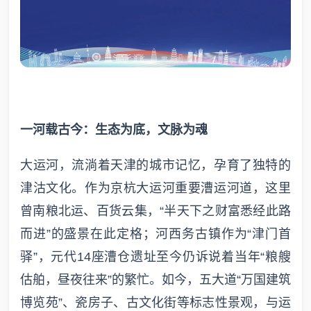
一河载古今：生态为底，文脉为魂
大运河，流淌着天津的城市记忆，孕育了独特的
津沽文化。作为京杭大运河重要漕运河道，这里
曾南粮北运、百货云集，“半天下之财富悉经此路
而进”的盛景在此定格；河西务古镇作为“津门首
驿”，元代14座漕仓遗址至今仍诉说着当年“粮艘
估舶，昼夜往来”的繁忙。如今，五大道“万国建筑
博览苑”、瓷房子、古文化街等标志性景观，与运