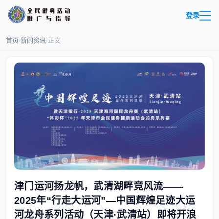
登录
首页
/
新闻资讯
/
正文
津门运河扬龙帆，武清湖畔竞风流——
2025年“行走大运河”—中国辉煌足迹大运
河龙舟系列活动（天津·武清站）即将开浪