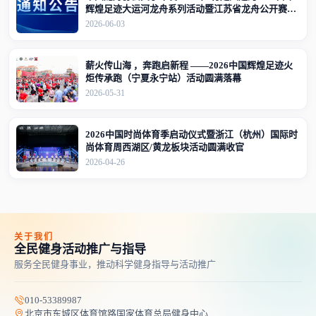
辉煌足迹大运河龙舟系列活动暨江苏省龙舟公开赛
（江苏·宜兴站）竞赛规程的通知
2026-06-03
薪火传山海 ，奔跑启新程 ——2026中国辉煌足迹火
炬传承跑（宁夏永宁站）活动圆满落幕
2026-05-31
2026中国时尚体育季启动仪式暨浙江（杭州）国际时
尚体育周西湖区/黄龙板块活动圆满收官
2026-04-26
关于我们
全民健身活动推广与指导
服务全民健身事业，推动科学健身指导与活动推广
010-53389987
北京市东城区体育馆路国家体育总局健身中心