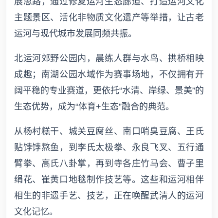
展思路，通过修复运河生态廊道、打造运河文化
主题景区、活化非物质文化遗产等举措，让古老
运河与现代城市发展同频共振。
北运河郊野公园内，晨练人群与水鸟、拱桥相映
成趣；南湖公园水域作为赛事场地，不仅拥有开
阔平稳的专业赛道，更依托“水清、岸绿、景美”的
生态优势，成为“体育+生态”融合的典范。
从杨村糕干、城关豆腐丝、南口哨臭豆腐、王氏
贴饽饽熬鱼，到李氏太极拳、永良飞叉、五行通
臂拳、高氏八卦掌，再到寺各庄竹马会、曹子里
绢花、崔黄口地毯制作技艺等。这些和运河相伴
相生的非遗手艺、技艺，正在唤醒武清人的运河
文化记忆。